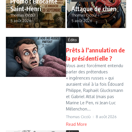
Promo : Brocante
Saint-Henri
Attaque de chien
Thomas Cicciù
Thomas Cicciù
5 août 2026
5 août 2026
Édito
Prêts à l’annulation de
la présidentielle ?
Vous avez forcément entendu
parler des prétendues
« ingérences russes » qui
auraient visé à la fois Édouard
Philippe, Raphaël Glucksmann
et Gabriel Attal (mais pas
Marine Le Pen, ni Jean-Luc
Mélenchon...
Thomas Cicciù
8 août 2026
Read More