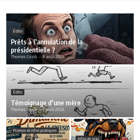
Édito
Prêts à l’annulation de la
présidentielle ?
Thomas Cicciù
8 août 2026
Édito
Témoignage d’une mère
Thomas Cicciù
7 août 2026
Promos et infos pratiques
Infos en vrac