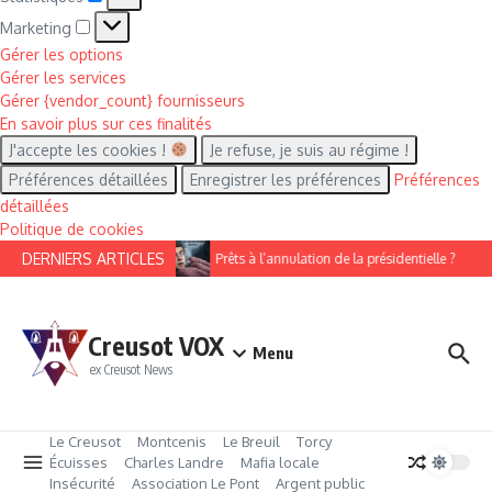
Marketing
Marketing
Gérer les options
Gérer les services
Gérer {vendor_count} fournisseurs
En savoir plus sur ces finalités
J'accepte les cookies !
Je refuse, je suis au régime !
Préférences détaillées
Enregistrer les préférences
Préférences
détaillées
Politique de cookies
Aller au contenu
DERNIERS ARTICLES
Prêts à l’annulation de la présidentielle ?
Creusot VOX
Menu
ex Creusot News
Le Creusot
Montcenis
Le Breuil
Torcy
Écuisses
Charles Landre
Mafia locale
Insécurité
Association Le Pont
Argent public