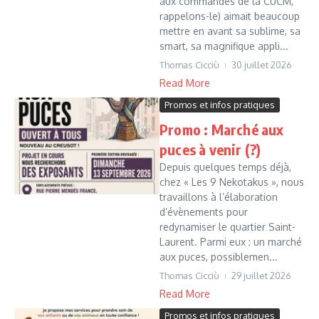
aux commandes de la CUCM,
rappelons-le) aimait beaucoup
mettre en avant sa sublime, sa
smart, sa magnifique appli...
Thomas Cicciù
30 juillet 2026
Read More
Promos et infos pratiques
Promo : Marché aux
puces à venir (?)
Depuis quelques temps déjà,
chez « Les 9 Nekotakus », nous
travaillons à l’élaboration
d’évènements pour
redynamiser le quartier Saint-
Laurent. Parmi eux : un marché
aux puces, possiblemen...
Thomas Cicciù
29 juillet 2026
Read More
Promos et infos pratiques